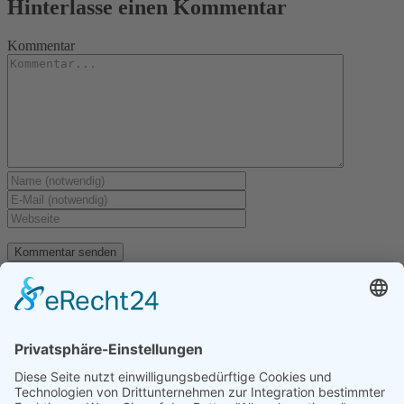
Hinterlasse einen Kommentar
Kommentar
Letzte Artikel
Menü
Gartentipps für den
November
Freie Gärten
Gartentipps für den
Lageplan
Oktober
Unser Bergheim
Gartentipps für den
Bilder Galerien
August
Gartentipps