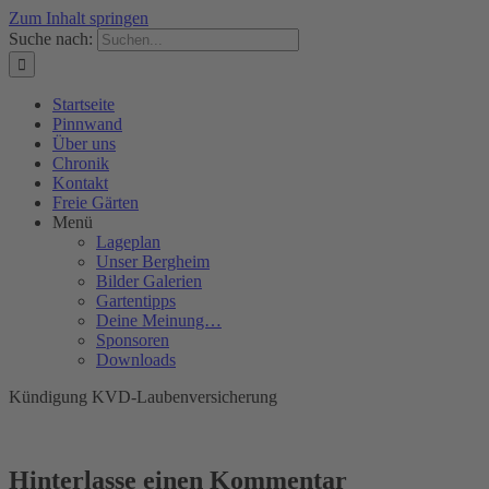
Zum Inhalt springen
Suche nach:
Startseite
Pinnwand
Über uns
Chronik
Kontakt
Freie Gärten
Menü
Lageplan
Unser Bergheim
Bilder Galerien
Gartentipps
Deine Meinung…
Sponsoren
Downloads
Kündigung KVD-Laubenversicherung
Hinterlasse einen Kommentar