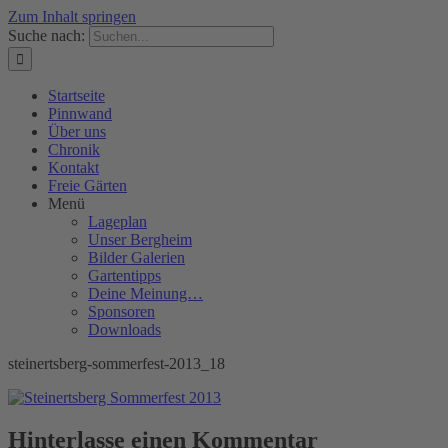
Zum Inhalt springen
Suche nach:
Startseite
Pinnwand
Über uns
Chronik
Kontakt
Freie Gärten
Menü
Lageplan
Unser Bergheim
Bilder Galerien
Gartentipps
Deine Meinung…
Sponsoren
Downloads
steinertsberg-sommerfest-2013_18
Hinterlasse einen Kommentar