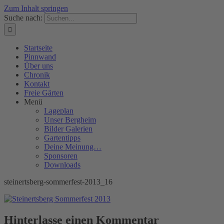
Zum Inhalt springen
Suche nach:
Startseite
Pinnwand
Über uns
Chronik
Kontakt
Freie Gärten
Menü
Lageplan
Unser Bergheim
Bilder Galerien
Gartentipps
Deine Meinung…
Sponsoren
Downloads
steinertsberg-sommerfest-2013_16
Hinterlasse einen Kommentar