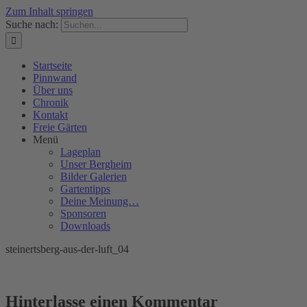
Zum Inhalt springen
Suche nach:
Startseite
Pinnwand
Über uns
Chronik
Kontakt
Freie Gärten
Menü
Lageplan
Unser Bergheim
Bilder Galerien
Gartentipps
Deine Meinung…
Sponsoren
Downloads
steinertsberg-aus-der-luft_04
Hinterlasse einen Kommentar