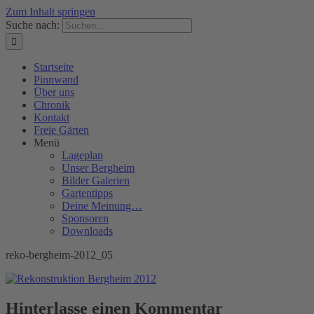
Zum Inhalt springen
Suche nach:
Startseite
Pinnwand
Über uns
Chronik
Kontakt
Freie Gärten
Menü
Lageplan
Unser Bergheim
Bilder Galerien
Gartentipps
Deine Meinung…
Sponsoren
Downloads
reko-bergheim-2012_05
Hinterlasse einen Kommentar