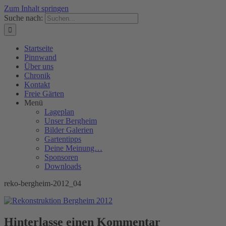
Zum Inhalt springen
Suche nach:
Startseite
Pinnwand
Über uns
Chronik
Kontakt
Freie Gärten
Menü
Lageplan
Unser Bergheim
Bilder Galerien
Gartentipps
Deine Meinung…
Sponsoren
Downloads
reko-bergheim-2012_04
Hinterlasse einen Kommentar