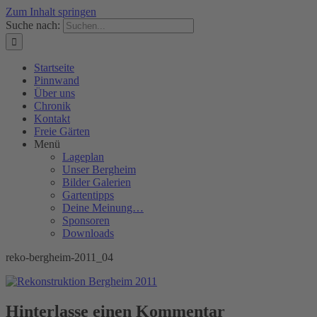
Zum Inhalt springen
Suche nach:
Startseite
Pinnwand
Über uns
Chronik
Kontakt
Freie Gärten
Menü
Lageplan
Unser Bergheim
Bilder Galerien
Gartentipps
Deine Meinung…
Sponsoren
Downloads
reko-bergheim-2011_04
Hinterlasse einen Kommentar