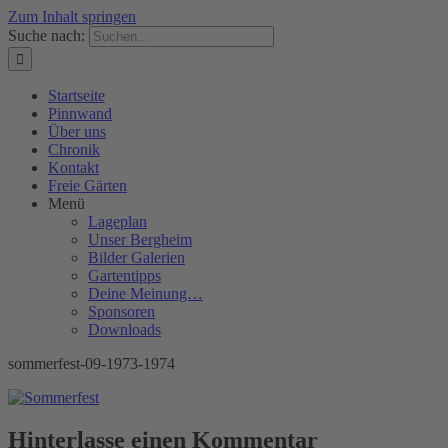
Zum Inhalt springen
Suche nach:
Startseite
Pinnwand
Über uns
Chronik
Kontakt
Freie Gärten
Menü
Lageplan
Unser Bergheim
Bilder Galerien
Gartentipps
Deine Meinung…
Sponsoren
Downloads
sommerfest-09-1973-1974
Hinterlasse einen Kommentar