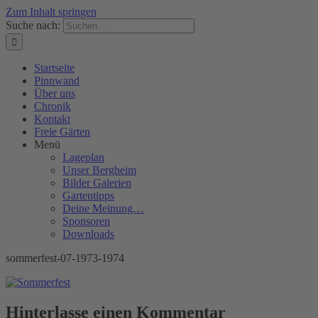
Zum Inhalt springen
Suche nach:
Startseite
Pinnwand
Über uns
Chronik
Kontakt
Freie Gärten
Menü
Lageplan
Unser Bergheim
Bilder Galerien
Gartentipps
Deine Meinung…
Sponsoren
Downloads
sommerfest-07-1973-1974
Hinterlasse einen Kommentar