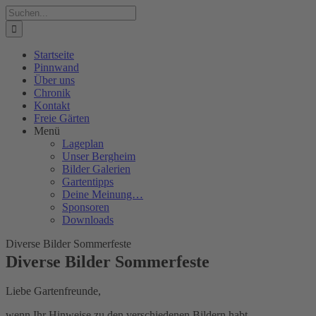
Zum
Suche
Inhalt
nach:
springen
Startseite
Pinnwand
Über uns
Chronik
Kontakt
Freie Gärten
Menü
Lageplan
Unser Bergheim
Bilder Galerien
Gartentipps
Deine Meinung…
Sponsoren
Downloads
Diverse Bilder Sommerfeste
Diverse Bilder Sommerfeste
Liebe Gartenfreunde,
wenn Ihr Hinweise zu den verschiedenen Bildern habt