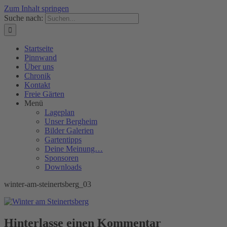
Zum Inhalt springen
Suche nach:
Startseite
Pinnwand
Über uns
Chronik
Kontakt
Freie Gärten
Menü
Lageplan
Unser Bergheim
Bilder Galerien
Gartentipps
Deine Meinung…
Sponsoren
Downloads
winter-am-steinertsberg_03
Hinterlasse einen Kommentar